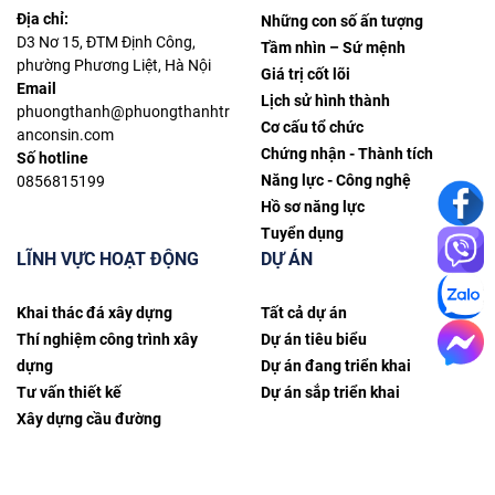
Địa chỉ:
Những con số ấn tượng
D3 Nơ 15, ĐTM Định Công,
Tầm nhìn – Sứ mệnh
phường Phương Liệt, Hà Nội
Giá trị cốt lõi
Email
Lịch sử hình thành
phuongthanh@phuongthanhtr
Cơ cấu tổ chức
anconsin.com
Chứng nhận - Thành tích
Số hotline
Năng lực - Công nghệ
0856815199
Hồ sơ năng lực
Tuyển dụng
LĨNH VỰC HOẠT ĐỘNG
DỰ ÁN
Khai thác đá xây dựng
Tất cả dự án
Thí nghiệm công trình xây
Dự án tiêu biểu
dựng
Dự án đang triển khai
Tư vấn thiết kế
Dự án sắp triển khai
Xây dựng cầu đường