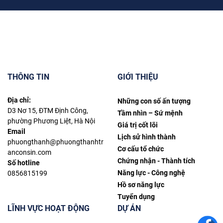
THÔNG TIN
GIỚI THIỆU
Địa chỉ:
Những con số ấn tượng
D3 Nơ 15, ĐTM Định Công,
Tầm nhìn – Sứ mệnh
phường Phương Liệt, Hà Nội
Giá trị cốt lõi
Email
Lịch sử hình thành
phuongthanh@phuongthanhtr
Cơ cấu tổ chức
anconsin.com
Chứng nhận - Thành tích
Số hotline
Năng lực - Công nghệ
0856815199
Hồ sơ năng lực
Tuyển dụng
LĨNH VỰC HOẠT ĐỘNG
DỰ ÁN