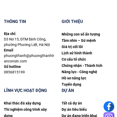
THÔNG TIN
GIỚI THIỆU
Địa chỉ:
Những con số ấn tượng
D3 Nơ 15, ĐTM Định Công,
Tầm nhìn – Sứ mệnh
phường Phương Liệt, Hà Nội
Giá trị cốt lõi
Email
Lịch sử hình thành
phuongthanh@phuongthanhtr
Cơ cấu tổ chức
anconsin.com
Chứng nhận - Thành tích
Số hotline
Năng lực - Công nghệ
0856815199
Hồ sơ năng lực
Tuyển dụng
LĨNH VỰC HOẠT ĐỘNG
DỰ ÁN
Khai thác đá xây dựng
Tất cả dự án
Thí nghiệm công trình xây
Dự án tiêu biểu
dựng
Dự án đang triển khai