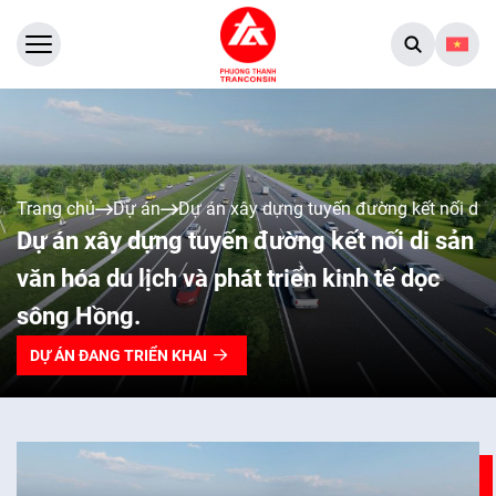
Trang chủ
Dự án
Dự án xây dựng tuyến đường kết nối di s
Dự án xây dựng tuyến đường kết nối di sản
văn hóa du lịch và phát triển kinh tế dọc
sông Hồng.
DỰ ÁN ĐANG TRIỂN KHAI