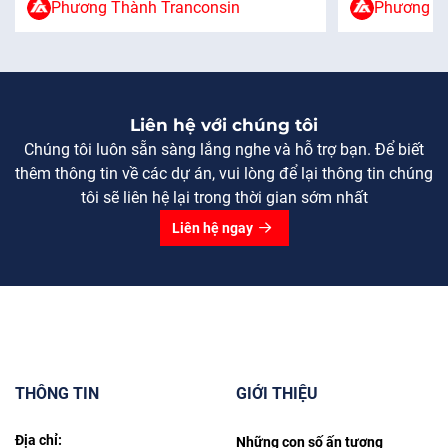
Phương Thành Tranconsin
Phương Th
công ty bao g
Đắc Luận – Phòng Kỹ thuật […]
(HĐQT), […]
Liên hệ với chúng tôi
Chúng tôi luôn sẵn sàng lắng nghe và hỗ trợ bạn. Để biết
thêm thông tin về các dự án, vui lòng để lại thông tin chúng
tôi sẽ liên hệ lại trong thời gian sớm nhất
Liên hệ ngay
THÔNG TIN
GIỚI THIỆU
Địa chỉ:
Những con số ấn tượng