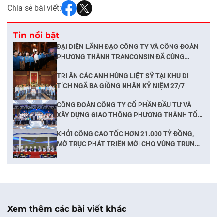
Chia sẻ bài viết:
Tin nổi bật
ĐẠI DIỆN LÃNH ĐẠO CÔNG TY VÀ CÔNG ĐOÀN
PHƯƠNG THÀNH TRANCONSIN ĐÃ CÙNG
CÔNG ĐOÀN XÂY DỰNG VIỆT NAM THÀNH
TRI ÂN CÁC ANH HÙNG LIỆT SỸ TẠI KHU DI
KÍNH DÂNG HƯƠNG BÁO CÔNG TRƯỚC ANH
TÍCH NGÃ BA GIỒNG NHÂN KỶ NIỆM 27/7
LINH CHỦ TỊCH HỒ CHÍ MINH VÀ TRI ÂN CÁC
ANH HÙNG LIỆT SỸ
CÔNG ĐOÀN CÔNG TY CỔ PHẦN ĐẦU TƯ VÀ
XÂY DỰNG GIAO THÔNG PHƯƠNG THÀNH TỔ
CHỨC THÀNH CÔNG CHUYẾN NGHỈ MÁT HÈ
KHỞI CÔNG CAO TỐC HƠN 21.000 TỶ ĐỒNG,
2026 TẠI FLC SẦM SƠN
MỞ TRỤC PHÁT TRIỂN MỚI CHO VÙNG TRUNG
DU PHÍA BẮC
Xem thêm các bài viết khác