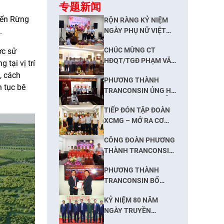
专题新闻
Bến Rừng
RỘN RÀNG KỶ NIỆM
.
NGÀY PHỤ NỮ VIỆT
NAM 20/10
CHÚC MỪNG CT
ợc sử
HĐQT/TGĐ PHẠM VĂN
tại vị trí
KHÔI NHÂN NGÀY
, cách
PHƯƠNG THÀNH
13/10: KHẲNG ĐỊNH
 tục bê
TRANCONSIN ỦNG HỘ
SỨC MẠNH ĐOÀN KẾT,
500 TRIỆU ĐỒNG HỖ
NẮM BẮT CƠ HỘI
TIẾP ĐÓN TẬP ĐOÀN
TRỢ NHÂN DÂN THÁI
PHÁT TRIỂN
XCMG – MỞ RA CƠ
NGUYÊN KHẮC PHỤC
HỘI HỢP TÁC VÀ ĐỊNH
HẬU QUẢ BÃO LŨ
CÔNG ĐOÀN PHƯƠNG
HƯỚNG CHUYỂN ĐỔI
THÀNH TRANCONSIN
XANH
TRAO QUÀ ĐẾN
PHƯƠNG THÀNH
NGƯỜI LAO ĐỘNG
TRANCONSIN BỔ
NHÂN DỊP TRUNG
NHIỆM PHÓ TỔNG
THU
KỶ NIỆM 80 NĂM
GIÁM ĐỐC
NGÀY TRUYỀN
THỐNG NGÀNH GIAO