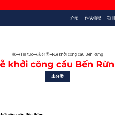
介绍
作战领域
项
家
Tin tức
未分类
Lễ khởi công cầu Bến Rừng
ễ khởi công cầu Bến Rừ
未分类
khởi công cầu Bến Rừng