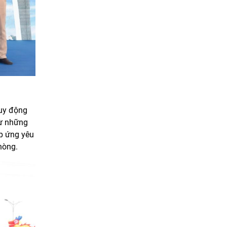
huy động
từ những
áp ứng yêu
hòng.