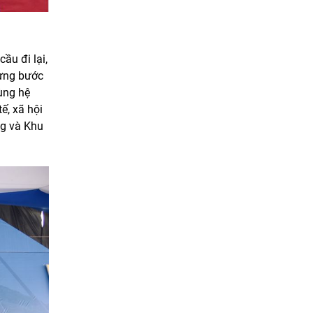
ầu đi lại,
từng bước
ùng hệ
ế, xã hội
ng và Khu