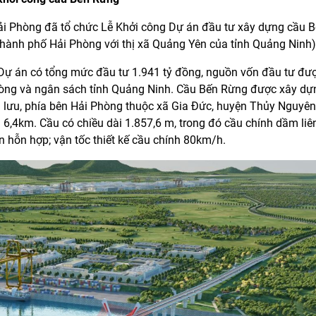
i Phòng đã tổ chức Lễ Khởi công Dự án đầu tư xây dựng cầu 
hành phố Hải Phòng với thị xã Quảng Yên của tỉnh Quảng Ninh)
. Dự án có tổng mức đầu tư 1.941 tỷ đồng, nguồn vốn đầu tư đư
g và ngân sách tỉnh Quảng Ninh. Cầu Bến Rừng được xây dựng 
 lưu, phía bên Hải Phòng thuộc xã Gia Đức, huyện Thủy Nguyên
4km. Cầu có chiều dài 1.857,6 m, trong đó cầu chính dầm liên
àn hỗn hợp; vận tốc thiết kế cầu chính 80km/h.