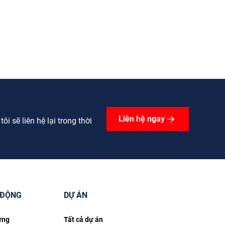
Liên hệ ngay
i sẽ liên hệ lại trong thời
 ĐỘNG
DỰ ÁN
ựng
Tất cả dự án