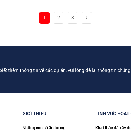
1
2
3
ết thêm thông tin về các dự án, vui lòng để lại thông tin chúng tô
GIỚI THIỆU
LĨNH VỰC HOẠT
Những con số ấn tượng
Khai thác đá xây d