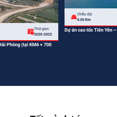
Chiều dài
Tổng giá trị
Thời gian
32,28 Km
442 tỷ
2021-2022
Dự án thành p
ng Cái
thuộc dự án đầ
tuyến Bắc – N