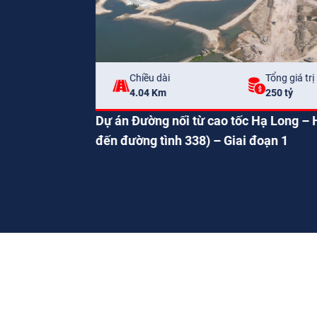
Chiều dài
4.00 Km
Thời gian
Dự án cao tốc Tiên Yên – Mó
2020-2022
 Phòng (tại KM6 + 700