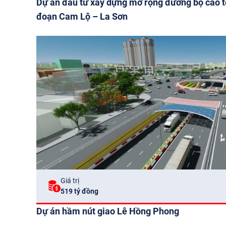
Dự án đầu tư xây dựng mở rộng đường bộ cao 
đoạn Cam Lộ – La Sơn
Giá trị
519 tỷ đồng
Dự án hầm nút giao Lê Hồng Phong