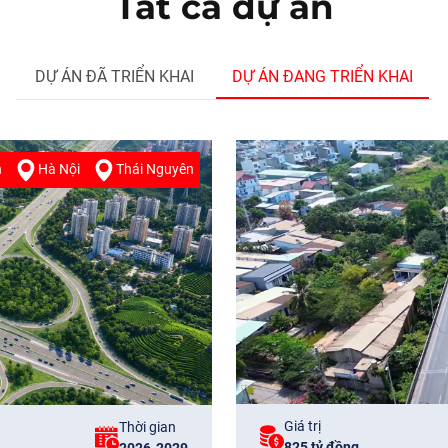
Tất cả dự án
DỰ ÁN ĐÃ TRIỂN KHAI
DỰ ÁN ĐANG TRIỂN KHAI
n
Hà Nội
Thái Nguyên
Giá trị
Thời gian
825 tỷ đồng
2026-2029