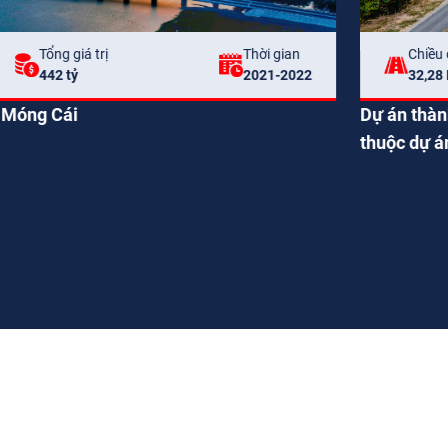
Tổng giá trị
Thời gian
1.230 tỷ
2020-2022
hần đầu tư xây dựng đoạn Phan Thiết – Dầu Giây
u tư xây dựng một số đoạn đường bộ cao tốc trên
am phía đông giai đoạn 2017-2020