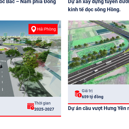
tốc Bắc – Nam phía Đông
Dự án xây dựng tuyến đường
kinh tế dọc sông Hồng.
Hải Phòng
Giá trị
659 tỷ đồng
Thời gian
Dự án cầu vượt Hưng Yên n
2025-2027