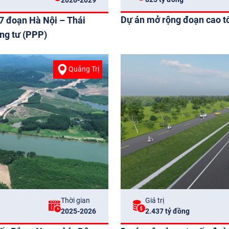
Dự án mở rộng đoạn cao t
7 đoạn Hà Nội – Thái
ng tư (PPP)
Quảng Trị
Thời gian
Giá trị
2025-2026
2.437 tỷ đồng