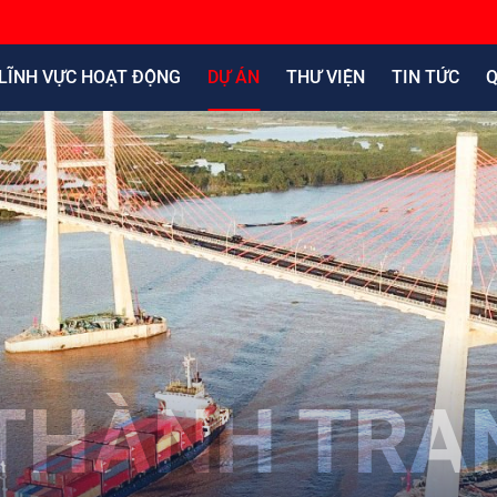
LĨNH VỰC HOẠT ĐỘNG
DỰ ÁN
THƯ VIỆN
TIN TỨC
Q