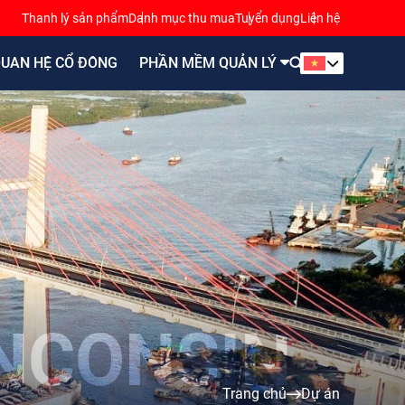
Thanh lý sản phẩm
Danh mục thu mua
Tuyển dụng
Liên hệ
UAN HỆ CỔ ĐÔNG
PHẦN MỀM QUẢN LÝ
Trang chủ
Dự án