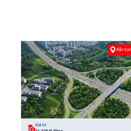
Bắc Kạ
Giá trị
21.228 tỷ đồng