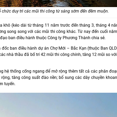
u tổ chức duy trì các mũi thi công từ sáng sớm đến đêm muộn.
mùa khô (kéo dài từ tháng 11 năm trước đến tháng 3, tháng 4 nă
ng song song với các mũi thi công khác. Từ nay đến cuối năm
nh đạo ban điều hành thuộc Công ty Phương Thành chia sẻ.
ám đốc ban điều hành dự án Chợ Mới – Bắc Kạn (thuộc Ban QL
các nhà thầu đã bố trí 42 mũi thi công chính, tăng 12 mũi so với
ông hệ thống cống ngang để mở rộng thêm tất cả các phân đoạ
rộng, tăng công suất đào nền; bổ sung các dây chuyền khoan
ên tuyến.