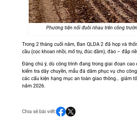
Phương tiện nối đuôi nhau trên công trườ
Trong 2 tháng cuối năm, Ban QLDA 2 đã họp và thống
cầu (cọc khoan nhồi, mố trụ, đúc dầm), đào – đắp nền
Đáng chú ý, dù công trình đang trong giai đoạn cao
kiểm tra dây chuyền, mẫu đá dăm phục vụ cho công t
các cấu kiện hạng mục an toàn giao thông… giảm tối 
năm 2026.
Chia sẻ bài viết: