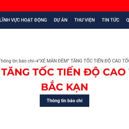
LĨNH VỰC HOẠT ĐỘNG
DỰ ÁN
THƯ VIỆN
TIN TỨC
Q
Thông tin báo chí
“XÉ MÀN ĐÊM” TĂNG TỐC TIẾN ĐỘ CAO TỐ
 TĂNG TỐC TIẾN ĐỘ CAO 
BẮC KẠN
Thông tin báo chí