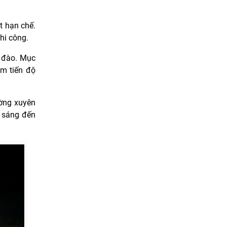
t hạn chế.
hi công.
3 đào. Mục
ảm tiến độ
ường xuyên
h sáng đến