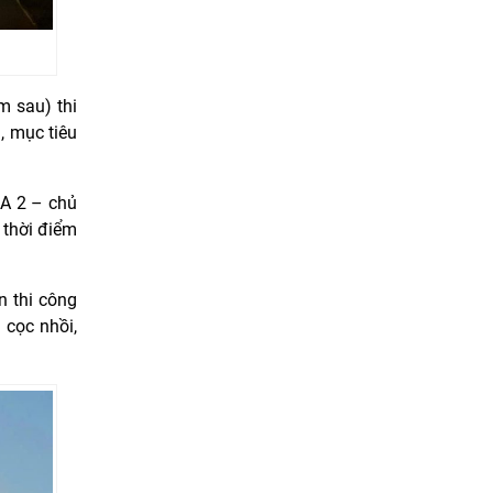
m sau) thi
, mục tiêu
DA 2 – chủ
 thời điểm
n thi công
 cọc nhồi,