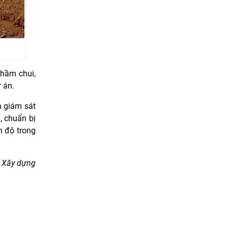
 hầm chui,
 án.
n giám sát
, chuẩn bị
n độ trong
 Xây dựng