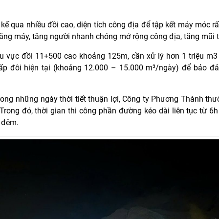
 kế qua nhiều đồi cao, diện tích công địa để tập kết máy móc rấ
tăng máy, tăng người nhanh chóng mở rộng công địa, tăng mũi t
hu vực đồi 11+500 cao khoảng 125m, cần xử lý hơn 1 triệu m
gấp đôi hiện tại (khoảng 12.000 – 15.000 m³/ngày) để bảo đ
 trong những ngày thời tiết thuận lợi, Công ty Phương Thành th
Trong đó, thời gian thi công phần đường kéo dài liên tục từ 6
n đêm.