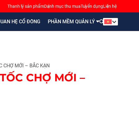
Thanh lý sản phẩm
Danh mục thu mua
Tuyển dụng
Liên hệ
UAN HỆ CỔ ĐÔNG
PHẦN MỀM QUẢN LÝ
C CHỢ MỚI – BẮC KẠN
TỐC CHỢ MỚI –