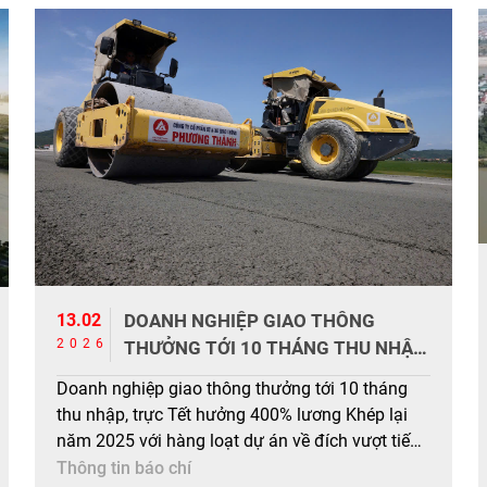
13.02
DOANH NGHIỆP GIAO THÔNG
2026
THƯỞNG TỚI 10 THÁNG THU NHẬP,
TRỰC TẾT HƯỞNG 400% LƯƠNG
Doanh nghiệp giao thông thưởng tới 10 tháng
thu nhập, trực Tết hưởng 400% lương Khép lại
năm 2025 với hàng loạt dự án về đích vượt tiến
độ, nhiều doanh nghiệp giao thông mạnh tay chi
Thông tin báo chí