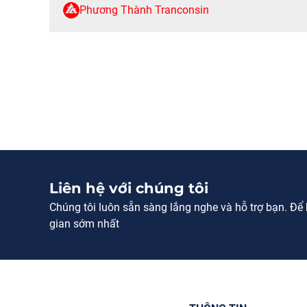
cả nước. Không chỉ bảo đảm chất lượng kỹ
Phương Thành Tranconsin
thuật, doanh nghiệp còn được biết đến […]
Liên hệ với chúng tôi
Chúng tôi luôn sẵn sàng lắng nghe và hỗ trợ bạn. Để bi
gian sớm nhất