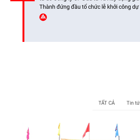
Thành đứng đầu tổ chức lễ khởi công dự
cao tốc CT.07 đoạn Hà Nội – Thái Nguy
phương thức PPP. […]
TẤT CẢ
Tin tứ