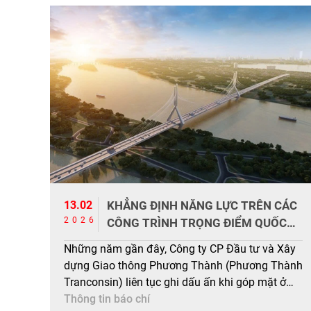
13.02
KHẲNG ĐỊNH NĂNG LỰC TRÊN CÁC
2026
CÔNG TRÌNH TRỌNG ĐIỂM QUỐC
GIA
Những năm gần đây, Công ty CP Đầu tư và Xây
dựng Giao thông Phương Thành (Phương Thành
Tranconsin) liên tục ghi dấu ấn khi góp mặt ở
nhiều dự án hạ tầng giao thông quy mô lớn trên
Thông tin báo chí