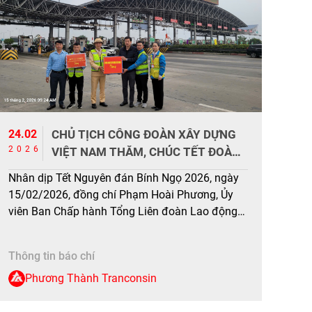
24.02
CHỦ TỊCH CÔNG ĐOÀN XÂY DỰNG
2026
VIỆT NAM THĂM, CHÚC TẾT ĐOÀN
VIÊN, NLĐ VÀ LỰC LƯỢNG LÀM
Nhân dịp Tết Nguyên đán Bính Ngọ 2026, ngày
NHIỆM VỤ TRÊN TUYẾN CAO TỐC
15/02/2026, đồng chí Phạm Hoài Phương, Ủy
PHÁP VÂN – CẦU GIẼ
viên Ban Chấp hành Tổng Liên đoàn Lao động
Việt Nam, Ủy viên Ban Chấp hành Đảng bộ Bộ
Xây dựng, Chủ tịch Công đoàn Xây dựng Việt
Thông tin báo chí
Nam đã trực tiếp đến động viên, trao quà tới cán
[…]
Phương Thành Tranconsin