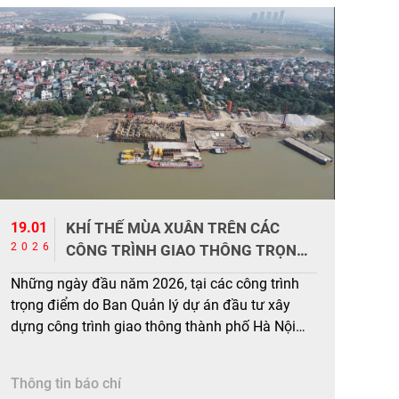
19.01
KHÍ THẾ MÙA XUÂN TRÊN CÁC
2026
CÔNG TRÌNH GIAO THÔNG TRỌNG
ĐIỂM
Những ngày đầu năm 2026, tại các công trình
trọng điểm do Ban Quản lý dự án đầu tư xây
dựng công trình giao thông thành phố Hà Nội
làm chủ đầu tư, như Dự án đầu tư xây dựng cầu
Tứ Liên và đường dẫn hai đầu cầu, Dự án đầu
Thông tin báo chí
tư xây dựng […]