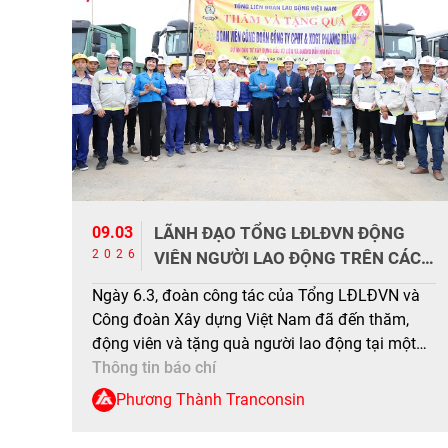
09.03
LÃNH ĐẠO TỔNG LĐLĐVN ĐỘNG
2026
VIÊN NGƯỜI LAO ĐỘNG TRÊN CÁC
CÔNG TRƯỜNG TRỌNG ĐIỂM
Ngày 6.3, đoàn công tác của Tổng LĐLĐVN và
Công đoàn Xây dựng Việt Nam đã đến thăm,
động viên và tặng quà người lao động tại một
số công trình trọng điểm trên địa bàn TP.Hà Nội.
Thông tin báo chí
Lãnh đạo Tổng LĐLĐVN và Công đoàn Xây
Phương Thành Tranconsin
dựng Việt Nam tặng quà, động viên người lao
động. Ảnh: […]