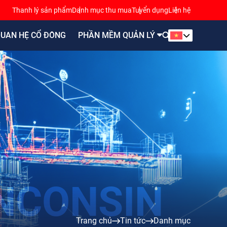
Thanh lý sản phẩm
Danh mục thu mua
Tuyển dụng
Liên hệ
UAN HỆ CỔ ĐÔNG
PHẦN MỀM QUẢN LÝ
Trang chủ
Tin tức
Danh mục