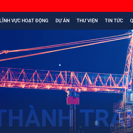
LĨNH VỰC HOẠT ĐỘNG
DỰ ÁN
THƯ VIỆN
TIN TỨC
Q