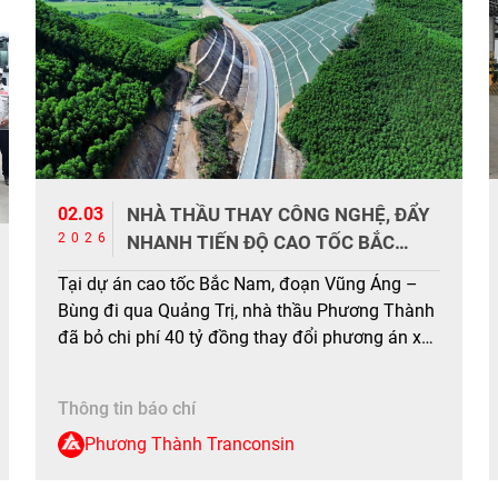
02.03
NHÀ THẦU THAY CÔNG NGHỆ, ĐẨY
2026
NHANH TIẾN ĐỘ CAO TỐC BẮC
NAM
Tại dự án cao tốc Bắc Nam, đoạn Vũng Áng –
Bùng đi qua Quảng Trị, nhà thầu Phương Thành
đã bỏ chi phí 40 tỷ đồng thay đổi phương án xử
lý nền đất yếu, hoàn thành cao tốc theo kế
hoạch. Gói thầu xây lắp XL-02 cao tốc Vũng Áng
Thông tin báo chí
– Bùng dài […]
Phương Thành Tranconsin