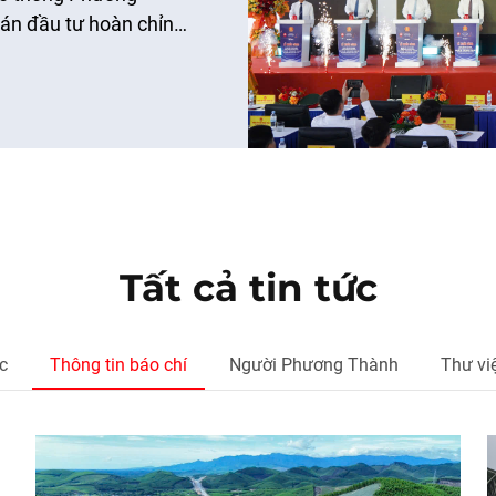
 án đầu tư hoàn chỉnh
ên – Chợ Mới theo
Tất cả tin tức
c
Thông tin báo chí
Người Phương Thành
Thư vi