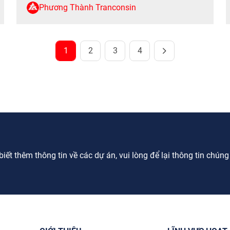
thưởng, có nhân sự được nhận tới 10 tháng
Phương Thành Tranconsin
lương. Đổ mồ hôi trên công trường, người lao […]
1
2
3
4
ết thêm thông tin về các dự án, vui lòng để lại thông tin chúng tô