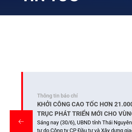
Thông tin báo chí
KHỞI CÔNG CAO TỐC HƠN 21.00
TRỤC PHÁT TRIỂN MỚI CHO VÙN
Sáng nay (30/6), UBND tỉnh Thái Nguyên
BẮC
tư do Công ty CP Đầu tư và Xây dựng gi