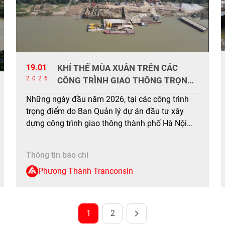
19.01
KHÍ THẾ MÙA XUÂN TRÊN CÁC
2026
CÔNG TRÌNH GIAO THÔNG TRỌNG
ĐIỂM
Những ngày đầu năm 2026, tại các công trình
trọng điểm do Ban Quản lý dự án đầu tư xây
dựng công trình giao thông thành phố Hà Nội
làm chủ đầu tư, như Dự án đầu tư xây dựng cầu
Tứ Liên và đường dẫn hai đầu cầu, Dự án đầu
Thông tin báo chí
tư xây dựng […]
Phương Thành Tranconsin
1
2