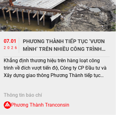
07.01
PHƯƠNG THÀNH TIẾP TỤC ‘VƯƠN
2026
MÌNH’ TRÊN NHIỀU CÔNG TRÌNH
GIAO THÔNG LỚN
Khẳng định thương hiệu trên hàng loạt công
trình về đích vượt tiến độ, Công ty CP Đầu tư và
Xây dựng giao thông Phương Thành tiếp tục
được các chủ đầu tư tin tưởng lựa chọn tham
gia thi công hàng loạt dự án mới. Khởi công
Thông tin báo chí
ngày 19/12 vừa qua, dự án đầu […]
Phương Thành Tranconsin