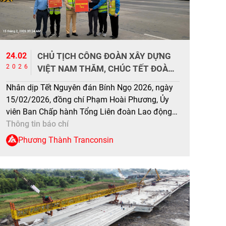
24.02
CHỦ TỊCH CÔNG ĐOÀN XÂY DỰNG
2026
VIỆT NAM THĂM, CHÚC TẾT ĐOÀN
VIÊN, NLĐ VÀ LỰC LƯỢNG LÀM
Nhân dịp Tết Nguyên đán Bính Ngọ 2026, ngày
NHIỆM VỤ TRÊN TUYẾN CAO TỐC
15/02/2026, đồng chí Phạm Hoài Phương, Ủy
PHÁP VÂN – CẦU GIẼ
viên Ban Chấp hành Tổng Liên đoàn Lao động
Việt Nam, Ủy viên Ban Chấp hành Đảng bộ Bộ
Thông tin báo chí
Xây dựng, Chủ tịch Công đoàn Xây dựng Việt
Phương Thành Tranconsin
Nam đã trực tiếp đến động viên, trao quà tới cán
[…]