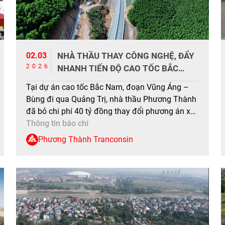
02.03
NHÀ THẦU THAY CÔNG NGHỆ, ĐẨY
2026
NHANH TIẾN ĐỘ CAO TỐC BẮC
NAM
Tại dự án cao tốc Bắc Nam, đoạn Vũng Áng –
Bùng đi qua Quảng Trị, nhà thầu Phương Thành
đã bỏ chi phí 40 tỷ đồng thay đổi phương án xử
lý nền đất yếu, hoàn thành cao tốc theo kế
Thông tin báo chí
hoạch. Gói thầu xây lắp XL-02 cao tốc Vũng Áng
Phương Thành Tranconsin
– Bùng dài […]