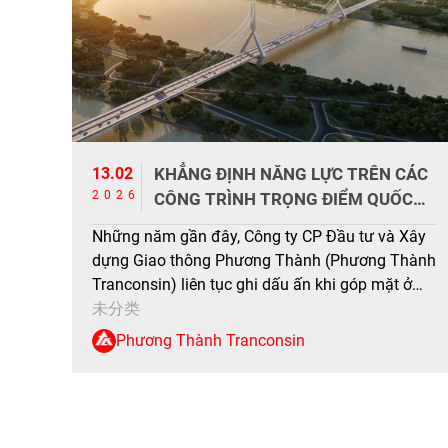
13.02
KHẲNG ĐỊNH NĂNG LỰC TRÊN CÁC
2026
CÔNG TRÌNH TRỌNG ĐIỂM QUỐC
GIA
Những năm gần đây, Công ty CP Đầu tư và Xây
dựng Giao thông Phương Thành (Phương Thành
Tranconsin) liên tục ghi dấu ấn khi góp mặt ở
nhiều dự án hạ tầng giao thông quy mô lớn trên
未分类
cả nước. Không chỉ bảo đảm chất lượng kỹ
Phương Thành Tranconsin
thuật, doanh nghiệp còn được biết đến […]