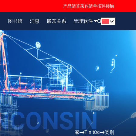
产品清算
采购清单
招聘
接触
目
图书馆
消息
股东关系
管理软件
家
Tin tức
类别