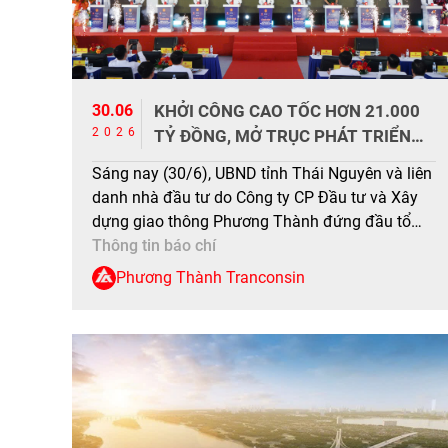
30.06
KHỞI CÔNG CAO TỐC HƠN 21.000
2026
TỶ ĐỒNG, MỞ TRỤC PHÁT TRIỂN
MỚI CHO VÙNG TRUNG DU PHÍA
Sáng nay (30/6), UBND tỉnh Thái Nguyên và liên
BẮC
danh nhà đầu tư do Công ty CP Đầu tư và Xây
dựng giao thông Phương Thành đứng đầu tổ
chức lễ khởi công dự án đầu tư hoàn chỉnh cao
Thông tin báo chí
tốc CT.07 đoạn Hà Nội – Thái Nguyên – Chợ
Phương Thành Tranconsin
Mới theo phương thức PPP. […]