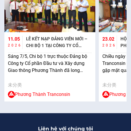
23.02
HỘI NGHỊ 
.05
LỄ KẾT NẠP ĐẢNG VIÊN MỚI –
PHƯƠNG T
CHI BỘ 1 TẠI CÔNG TY CỔ
2026
026
ĐỐI THOẠI 
PHẦN ĐẦU TƯ VÀ XÂY DỰNG
Chiều ngày 13/2, 
ng 7/5, Chi bộ 1 trực thuộc Đảng bộ
HƯỚNG PHÁ
GIAO THÔNG PHƯƠNG THÀNH
Tranconsin đã tổ ch
ng ty Cổ phần Đầu tư và Xây dựng
SÁCH NHÂN
gặp mặt quản lý nh
ao thông Phương Thành đã long
kết quả đã đạt đượ
ọng tổ chức Lễ kết nạp Đảng viên mới
hướng cho năm 202
o 5 quần chúng ưu tú. Danh sách
分类
未分类
có đầy đủ các thành
ng viên mới gồm các đồng chí: Đỗ
Phương Thành Tranconsin
Phương Thành T
công ty bao gồm Hộ
c Luận – Phòng Kỹ thuật […]
(HĐQT), […]
Liên hệ với chúng tôi