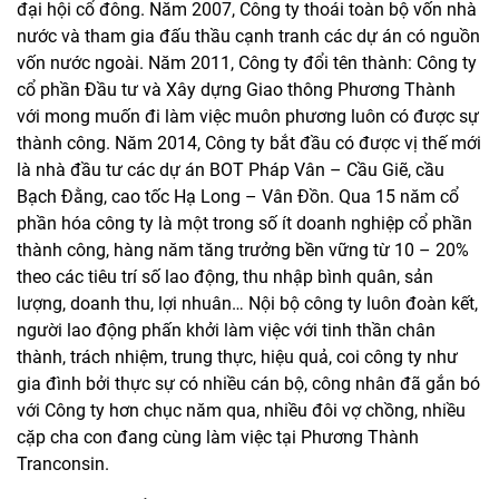
đại hội cổ đông. Năm 2007, Công ty thoái toàn bộ vốn nhà
nước và tham gia đấu thầu cạnh tranh các dự án có nguồn
vốn nước ngoài. Năm 2011, Công ty đổi tên thành: Công ty
cổ phần Đầu tư và Xây dựng Giao thông Phương Thành
với mong muốn đi làm việc muôn phương luôn có được sự
thành công. Năm 2014, Công ty bắt đầu có được vị thế mới
là nhà đầu tư các dự án BOT Pháp Vân – Cầu Giẽ, cầu
Bạch Đằng, cao tốc Hạ Long – Vân Đồn. Qua 15 năm cổ
phần hóa công ty là một trong số ít doanh nghiệp cổ phần
thành công, hàng năm tăng trưởng bền vững từ 10 – 20%
theo các tiêu trí số lao động, thu nhập bình quân, sản
lượng, doanh thu, lợi nhuân… Nội bộ công ty luôn đoàn kết,
người lao động phấn khởi làm việc với tinh thần chân
thành, trách nhiệm, trung thực, hiệu quả, coi công ty như
gia đình bởi thực sự có nhiều cán bộ, công nhân đã gắn bó
với Công ty hơn chục năm qua, nhiều đôi vợ chồng, nhiều
cặp cha con đang cùng làm việc tại Phương Thành
Tranconsin.