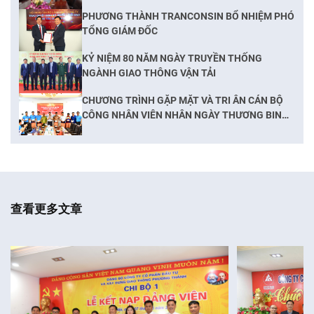
TRUNG THU
PHƯƠNG THÀNH TRANCONSIN BỔ NHIỆM PHÓ
TỔNG GIÁM ĐỐC
KỶ NIỆM 80 NĂM NGÀY TRUYỀN THỐNG
NGÀNH GIAO THÔNG VẬN TẢI
CHƯƠNG TRÌNH GẶP MẶT VÀ TRI ÂN CÁN BỘ
CÔNG NHÂN VIÊN NHÂN NGÀY THƯƠNG BINH
LIỆT SĨ
查看更多文章