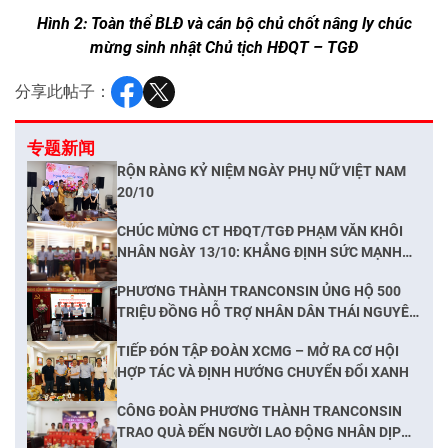
Hình 2: Toàn thể BLĐ và cán bộ chủ chốt nâng ly chúc
mừng sinh nhật Chủ tịch HĐQT – TGĐ
分享此帖子：
专题新闻
RỘN RÀNG KỶ NIỆM NGÀY PHỤ NỮ VIỆT NAM
20/10
CHÚC MỪNG CT HĐQT/TGĐ PHẠM VĂN KHÔI
NHÂN NGÀY 13/10: KHẲNG ĐỊNH SỨC MẠNH
ĐOÀN KẾT, NẮM BẮT CƠ HỘI PHÁT TRIỂN
PHƯƠNG THÀNH TRANCONSIN ỦNG HỘ 500
TRIỆU ĐỒNG HỖ TRỢ NHÂN DÂN THÁI NGUYÊN
KHẮC PHỤC HẬU QUẢ BÃO LŨ
TIẾP ĐÓN TẬP ĐOÀN XCMG – MỞ RA CƠ HỘI
HỢP TÁC VÀ ĐỊNH HƯỚNG CHUYỂN ĐỔI XANH
CÔNG ĐOÀN PHƯƠNG THÀNH TRANCONSIN
TRAO QUÀ ĐẾN NGƯỜI LAO ĐỘNG NHÂN DỊP