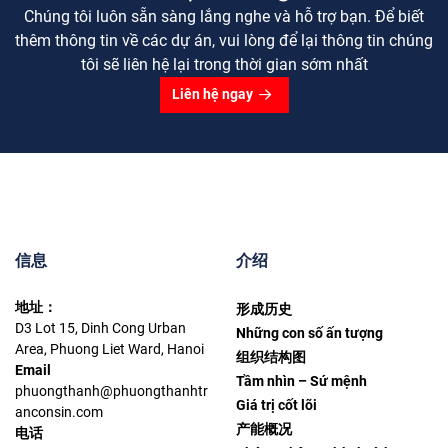
Chúng tôi luôn sẵn sàng lắng nghe và hỗ trợ bạn. Để biết
thêm thông tin về các dự án, vui lòng để lại thông tin chúng
tôi sẽ liên hệ lại trong thời gian sớm nhất
Liên hệ ngay
信息
介绍
地址：
形成历史
D3 Lot 15, Dinh Cong Urban
Những con số ấn tượng
Area, Phuong Liet Ward, Hanoi
组织结构图
Email
Tầm nhìn – Sứ mệnh
phuongthanh@phuongthanhtr
Giá trị cốt lõi
anconsin.com
产能概况
电话