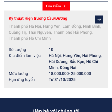
Tìm kiếm
Kỹ thuật Hiện trường Cầu/Đường
Thành phố Hà Nội
,
Hưng Yên
,
Lâm Đồng
,
Ninh Bình
,
Quảng Trị
,
Thái Nguyên
,
Thành phố Hải Phòng
,
Thành phố Hồ Chí Minh
Số Lượng
10
Địa điểm làm việc
Hà Nội, Hưng Yên, Hải Phòng,
Hải Dương, Bắc Kạn, Hồ Chí
Minh, Đồng Nai
Mức lương
18.000.000- 25.000.000
Hạn ứng tuyển
Từ 31/10/2025
Liên hệ với chúng tôi