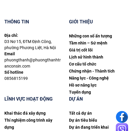
THÔNG TIN
GIỚI THIỆU
Địa chỉ:
Những con số ấn tượng
D3 Nơ 15, ĐTM Định Công,
Tầm nhìn – Sứ mệnh
phường Phương Liệt, Hà Nội
Giá trị cốt lõi
Email
Lịch sử hình thành
phuongthanh@phuongthanhtr
Cơ cấu tổ chức
anconsin.com
Chứng nhận - Thành tích
Số hotline
Năng lực - Công nghệ
0856815199
Hồ sơ năng lực
Tuyển dụng
LĨNH VỰC HOẠT ĐỘNG
DỰ ÁN
Khai thác đá xây dựng
Tất cả dự án
Thí nghiệm công trình xây
Dự án tiêu biểu
dựng
Dự án đang triển khai