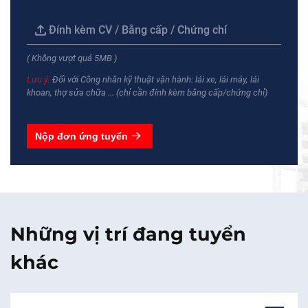
Đính kèm CV / Bằng cấp / Chứng chỉ
( Không vượt quá 5MB )
Lưu ý:
Đối với Công nhân kỹ thuật vận hành: lái xe, lái máy, lái
khoan, thợ sửa chữa ... (chỉ cần đính kèm bằng cấp/chứng chỉ)
Nộp đơn ứng tuyển
Những vị trí đang tuyển
khác