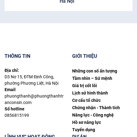
Hà Nội
THÔNG TIN
GIỚI THIỆU
Địa chỉ:
Những con số ấn tượng
D3 Nơ 15, ĐTM Định Công,
Tầm nhìn – Sứ mệnh
phường Phương Liệt, Hà Nội
Giá trị cốt lõi
Email
Lịch sử hình thành
phuongthanh@phuongthanhtr
Cơ cấu tổ chức
anconsin.com
Chứng nhận - Thành tích
Số hotline
Năng lực - Công nghệ
0856815199
Hồ sơ năng lực
Tuyển dụng
LĨNH VỰC HOẠT ĐỘNG
DỰ ÁN