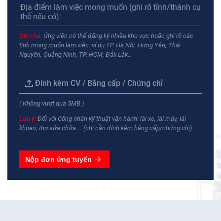
Ghi chú:
Ứng viên có thể đăng ký nhiều khu vực hoặc ghi rõ các
tỉnh mong muốn làm việc: ví dụ TP. Hà Nội, Hưng Yên, Thái
Nguyên, Quảng Ninh, TP. HCM, Đắk Lắk…
Đính kèm CV / Bằng cấp / Chứng chỉ
( Không vượt quá 5MB )
Lưu ý:
Đối với Công nhân kỹ thuật vận hành: lái xe, lái máy, lái
khoan, thợ sửa chữa ... (chỉ cần đính kèm bằng cấp/chứng chỉ)
Nộp đơn ứng tuyển