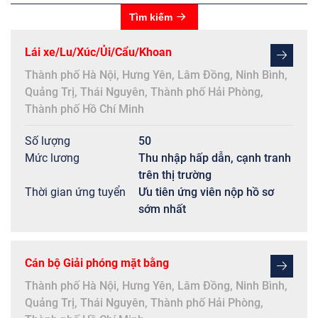
Tìm kiếm
Lái xe/Lu/Xúc/Ủi/Cẩu/Khoan
Thành phố Hà Nội
,
Hưng Yên
,
Lâm Đồng
,
Ninh Bình
,
Quảng Trị
,
Thái Nguyên
,
Thành phố Hải Phòng
,
Thành phố Hồ Chí Minh
Số lượng
50
Mức lương
Thu nhập hấp dẫn, cạnh tranh
trên thị trường
Thời gian ứng tuyển
Ưu tiên ứng viên nộp hồ sơ
sớm nhất
Cán bộ Giải phóng mặt bằng
Thành phố Hà Nội
,
Hưng Yên
,
Lâm Đồng
,
Ninh Bình
,
Quảng Trị
,
Thái Nguyên
,
Thành phố Hải Phòng
,