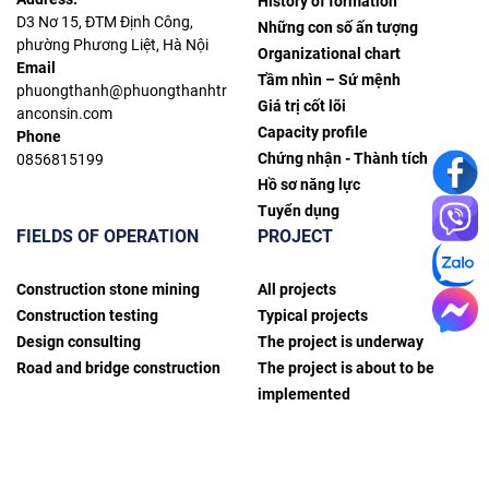
History of formation
D3 Nơ 15, ĐTM Định Công,
Những con số ấn tượng
phường Phương Liệt, Hà Nội
Organizational chart
Email
Tầm nhìn – Sứ mệnh
phuongthanh@phuongthanhtr
Giá trị cốt lõi
anconsin.com
Capacity profile
Phone
Chứng nhận - Thành tích
0856815199
Hồ sơ năng lực
Tuyển dụng
FIELDS OF OPERATION
PROJECT
Construction stone mining
All projects
Construction testing
Typical projects
Design consulting
The project is underway
Road and bridge construction
The project is about to be
implemented