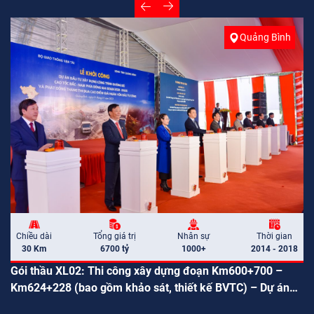
Quảng Bình
Chiều dài
Tổng giá trị
Nhân sự
Thời gian
30 Km
6700 tỷ
1000+
2014 - 2018
Gói thầu XL02: Thi công xây dựng đoạn Km600+700 –
Km624+228 (bao gồm khảo sát, thiết kế BVTC) – Dự án
thành phần đoạn Vũng Áng – Bùng thuộc Dự án xây dựng