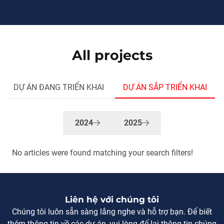
công trình đường bộ cao tốc Bắc – Nam phía Đông giai
đoạn 2021 – 2025
All projects
DỰ ÁN ĐANG TRIỂN KHAI
DỰ ÁN SẮP TRIỂN KHAI
2024
2025
No articles were found matching your search filters!
Liên hệ với chúng tôi
Chúng tôi luôn sẵn sàng lắng nghe và hỗ trợ bạn. Để biết
thêm thông tin về các dự án, vui lòng để lại thông tin chúng