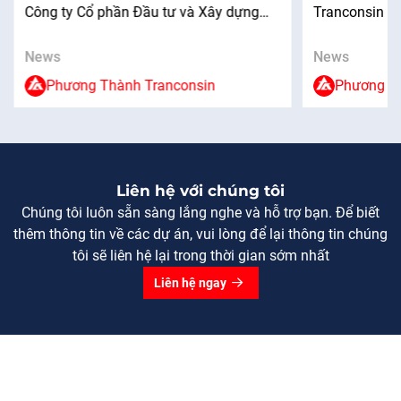
Công ty Cổ phần Đầu tư và Xây dựng
Tranconsin đã
SẦM SƠN
Giao thông Phương Thành đã Chủ trì tổ
tọa đàm giữa 
chức chương trình nghỉ mát hè cho cán
ngành Công ng
News
News
bộ, công nhân viên (CBCNV) và gia đình.
Sự kiện có sự
Phương Thành Tranconsin
Phương Th
Sự kiện diễn ra trong không khí vui […]
nghiệp hoạt đ
dựng và giao 
Liên hệ với chúng tôi
Chúng tôi luôn sẵn sàng lắng nghe và hỗ trợ bạn. Để biết
thêm thông tin về các dự án, vui lòng để lại thông tin chúng
tôi sẽ liên hệ lại trong thời gian sớm nhất
Liên hệ ngay