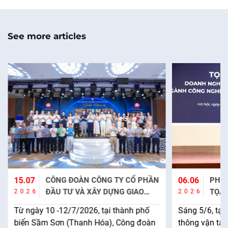
See more articles
15.07
CÔNG ĐOÀN CÔNG TY CỔ PHẦN
06.06
PHƯ
ĐẦU TƯ VÀ XÂY DỰNG GIAO
TỌA 
2026
2026
THÔNG PHƯƠNG THÀNH TỔ
CNGT
Từ ngày 10 -12/7/2026, tại thành phố
Sáng 5/6, tại
CHỨC THÀNH CÔNG CHUYẾN
TRIỆ
biển Sầm Sơn (Thanh Hóa), Công đoàn
thông vận tả
NGHỈ MÁT HÈ 2026 TẠI FLC
NHỊ