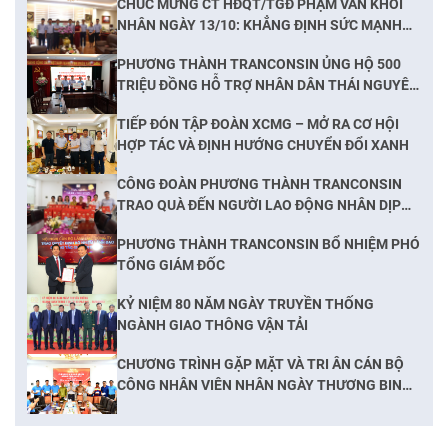
CHÚC MỪNG CT HĐQT/TGĐ PHẠM VĂN KHÔI
NHÂN NGÀY 13/10: KHẲNG ĐỊNH SỨC MẠNH
ĐOÀN KẾT, NẮM BẮT CƠ HỘI PHÁT TRIỂN
PHƯƠNG THÀNH TRANCONSIN ỦNG HỘ 500
TRIỆU ĐỒNG HỖ TRỢ NHÂN DÂN THÁI NGUYÊN
KHẮC PHỤC HẬU QUẢ BÃO LŨ
TIẾP ĐÓN TẬP ĐOÀN XCMG – MỞ RA CƠ HỘI
HỢP TÁC VÀ ĐỊNH HƯỚNG CHUYỂN ĐỔI XANH
CÔNG ĐOÀN PHƯƠNG THÀNH TRANCONSIN
TRAO QUÀ ĐẾN NGƯỜI LAO ĐỘNG NHÂN DỊP
TRUNG THU
PHƯƠNG THÀNH TRANCONSIN BỔ NHIỆM PHÓ
TỔNG GIÁM ĐỐC
KỶ NIỆM 80 NĂM NGÀY TRUYỀN THỐNG
NGÀNH GIAO THÔNG VẬN TẢI
CHƯƠNG TRÌNH GẶP MẶT VÀ TRI ÂN CÁN BỘ
CÔNG NHÂN VIÊN NHÂN NGÀY THƯƠNG BINH
LIỆT SĨ