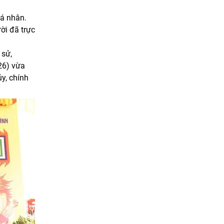
cá nhân.
ời đã trực
 sử,
26) vừa
y, chính