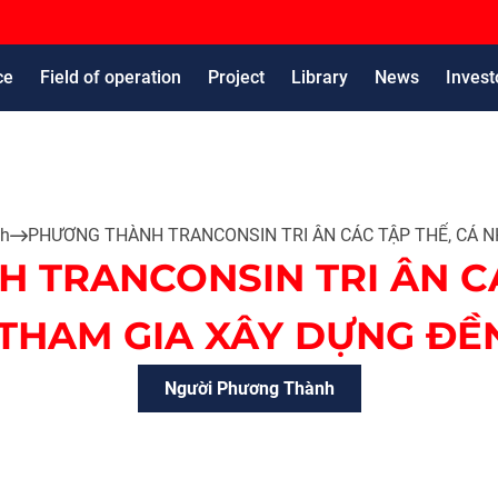
ce
Field of operation
Project
Library
News
Invest
nh
PHƯƠNG THÀNH TRANCONSIN TRI ÂN CÁC TẬP THỂ, CÁ 
 TRANCONSIN TRI ÂN CÁ
THAM GIA XÂY DỰNG ĐỀ
Người Phương Thành