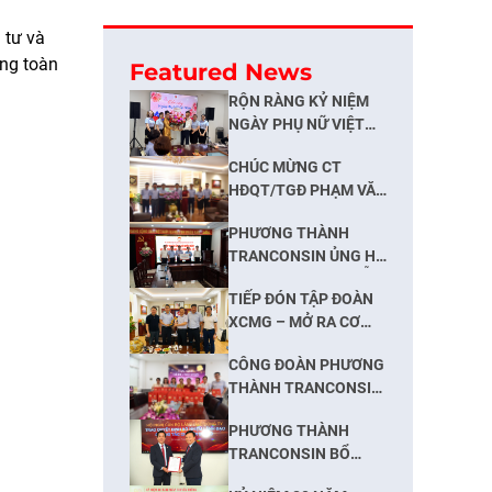
 tư và
ùng toàn
Featured News
RỘN RÀNG KỶ NIỆM
NGÀY PHỤ NỮ VIỆT
NAM 20/10
CHÚC MỪNG CT
HĐQT/TGĐ PHẠM VĂN
KHÔI NHÂN NGÀY
PHƯƠNG THÀNH
13/10: KHẲNG ĐỊNH
TRANCONSIN ỦNG HỘ
SỨC MẠNH ĐOÀN KẾT,
500 TRIỆU ĐỒNG HỖ
NẮM BẮT CƠ HỘI
TIẾP ĐÓN TẬP ĐOÀN
TRỢ NHÂN DÂN THÁI
PHÁT TRIỂN
XCMG – MỞ RA CƠ
NGUYÊN KHẮC PHỤC
HỘI HỢP TÁC VÀ ĐỊNH
HẬU QUẢ BÃO LŨ
CÔNG ĐOÀN PHƯƠNG
HƯỚNG CHUYỂN ĐỔI
THÀNH TRANCONSIN
XANH
TRAO QUÀ ĐẾN
PHƯƠNG THÀNH
NGƯỜI LAO ĐỘNG
TRANCONSIN BỔ
NHÂN DỊP TRUNG
NHIỆM PHÓ TỔNG
THU