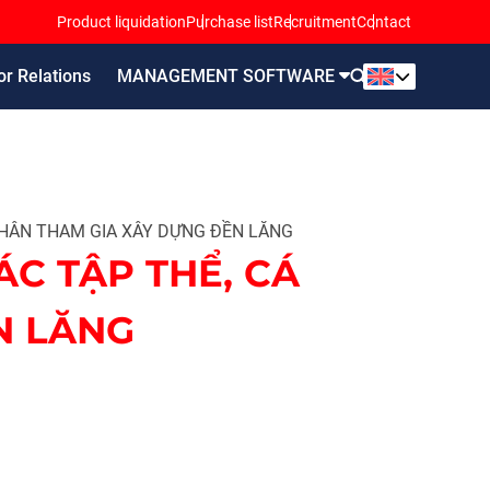
Product liquidation
Purchase list
Recruitment
Contact
or Relations
MANAGEMENT SOFTWARE
NHÂN THAM GIA XÂY DỰNG ĐỀN LĂNG
C TẬP THỂ, CÁ
N LĂNG