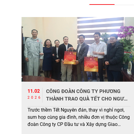
11.02
CÔNG ĐOÀN CÔNG TY PHƯƠNG
2026
THÀNH TRAO QUÀ TẾT CHO NGƯỜI
LAO ĐỘNG CÁC ĐƠN VỊ LÀM VIỆC
Trước thềm Tết Nguyên đán, thay vì nghỉ ngơi,
XUYÊN TẾT
sum họp cùng gia đình, nhiều đơn vị thuộc Công
đoàn Công ty CP Đầu tư và Xây dựng Giao
thông Phương Thành do đặc thù công việc, vẫn