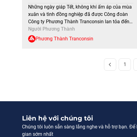
ĐẾN CÁC CÔNG TRƯỜNG
Những ngày giáp Tết, không khí ấm áp của mùa
xuân và tình đồng nghiệp đã được Công đoàn
Công ty Phương Thành Tranconsin lan tỏa đến
khắp các công trường. Với tinh thần sẻ chia, yêu
Người Phương Thành
thương, đoàn công tác do ông Võ Quang Lâm –
Phương Thành Tranconsin
Phó Tổng Giám đốc/CT Công và ông Nguyễn […]
1
Liên hệ với chúng tôi
Chúng tôi luôn sẵn sàng lắng nghe và hỗ trợ bạn. Để bi
gian sớm nhất