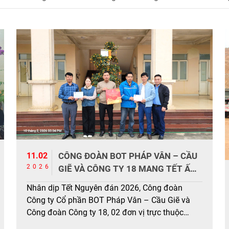
11.02
CÔNG ĐOÀN BOT PHÁP VÂN – CẦU
2026
GIẼ VÀ CÔNG TY 18 MANG TẾT ẤM
TRAO NIỀM VUI XUÂN MỚI ĐẾN
Nhân dịp Tết Nguyên đán 2026, Công đoàn
ĐOÀN VIÊN CÓ HOÀN CẢNH KHÓ
Công ty Cổ phần BOT Pháp Vân – Cầu Giẽ và
KHĂN
Công đoàn Công ty 18, 02 đơn vị trực thuộc
Công đoàn Công ty Cổ phần Đầu tư và Xây dựng