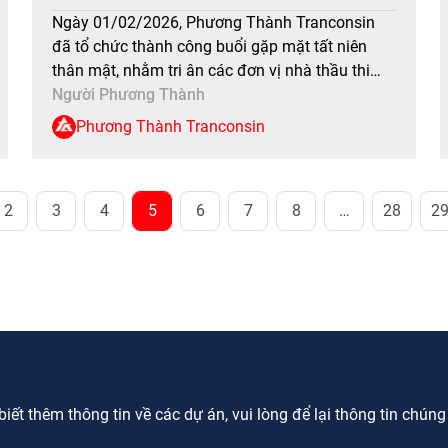
BUỔI GẶP MẶT CUỐI NĂM
Ngày 01/02/2026, Phương Thành Tranconsin
đã tổ chức thành công buổi gặp mặt tất niên
thân mật, nhằm tri ân các đơn vị nhà thầu thi
công đã đồng hành trong suốt một năm qua.
Người Phương Thành
Buổi gặp có sự tham dự của ông Phạm Văn
Phương Thành Tranconsin
Khôi – CT HĐQT/TGĐ, ông Ngô Bá Toản – Phó
[…]
2
3
4
5
6
7
8
…
28
2
ết thêm thông tin về các dự án, vui lòng để lại thông tin chúng tô