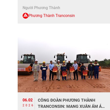
thực hiện chia ca làm việc 24/7 xuyên Tết để
Người Phương Thành
đảm bảo tuyến đường cao tốc Pháp […]
Phương Thành Tranconsin
06.02
CÔNG ĐOÀN PHƯƠNG THÀNH
2026
TRANCONSIN: MANG XUÂN ẤM ÁP