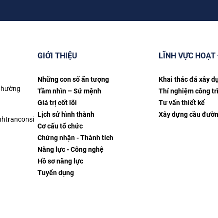
GIỚI THIỆU
LĨNH VỰC HOẠT
Những con số ấn tượng
Khai thác đá xây d
 phường
Tầm nhìn – Sứ mệnh
Thí nghiệm công tr
Giá trị cốt lõi
Tư vấn thiết kế
Lịch sử hình thành
Xây dựng cầu đườ
htranconsi
Cơ cấu tổ chức
Chứng nhận - Thành tích
Năng lực - Công nghệ
Hồ sơ năng lực
Tuyển dụng