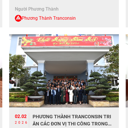
Giao thông Phương Thành đã tổ chức thăm hỏi
Người Phương Thành
và trao tặng 10 suất quà […]
Phương Thành Tranconsin
02.02
PHƯƠNG THÀNH TRANCONSIN TRI
2026
ÂN CÁC ĐƠN VỊ THI CÔNG TRONG