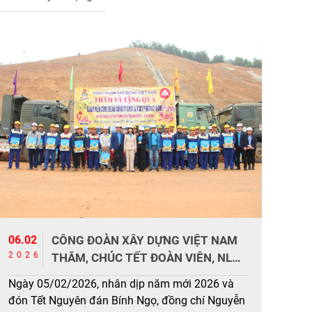
06.02
CÔNG ĐOÀN XÂY DỰNG VIỆT NAM
2026
THĂM, CHÚC TẾT ĐOÀN VIÊN, NLĐ
CÔNG TY CỔ PHẦN ĐẦU TƯ VÀ XÂY
Ngày 05/02/2026, nhân dịp năm mới 2026 và
DỰNG GIAO THÔNG PHƯƠNG
đón Tết Nguyên đán Bính Ngọ, đồng chí Nguyễn
THÀNH