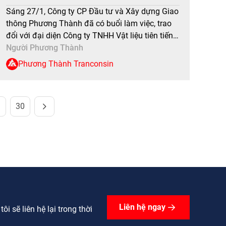
LIỆU GIAO THÔNG BỀN VỮNG
Sáng 27/1, Công ty CP Đầu tư và Xây dựng Giao
thông Phương Thành đã có buổi làm việc, trao
đổi với đại diện Công ty TNHH Vật liệu tiên tiến
Chambroad (Hải Nam) tại trụ sở Hà Nội nhằm
Người Phương Thành
tìm hiểu cơ hội hợp tác, bám sát với định hướng
Phương Thành Tranconsin
phát triển bền vững […]
9
30
Liên hệ ngay
i sẽ liên hệ lại trong thời