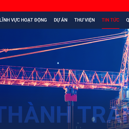
LĨNH VỰC HOẠT ĐỘNG
DỰ ÁN
THƯ VIỆN
TIN TỨC
Q