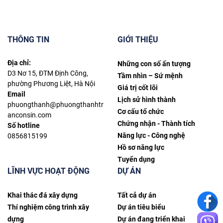
THÔNG TIN
GIỚI THIỆU
Địa chỉ:
Những con số ấn tượng
D3 Nơ 15, ĐTM Định Công,
Tầm nhìn – Sứ mệnh
phường Phương Liệt, Hà Nội
Giá trị cốt lõi
Email
Lịch sử hình thành
phuongthanh@phuongthanhtr
Cơ cấu tổ chức
anconsin.com
Chứng nhận - Thành tích
Số hotline
Năng lực - Công nghệ
0856815199
Hồ sơ năng lực
Tuyển dụng
LĨNH VỰC HOẠT ĐỘNG
DỰ ÁN
Khai thác đá xây dựng
Tất cả dự án
Thí nghiệm công trình xây
Dự án tiêu biểu
dựng
Dự án đang triển khai