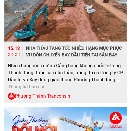
15.12
NHÀ THẦU TĂNG TỐC NHIỀU HẠNG MỤC PHỤC
VỤ ĐÓN CHUYẾN BAY ĐẦU TIÊN TẠI SÂN BAY
2025
LONG THÀNH
Nhiều hạng mục dự án Cảng hàng không quốc tế Long
Thành đang được các nhà thầu, trong đó có Công ty CP
Đầu tư và Xây dựng giao thông Phương Thành tăng tốc
triển khai, đáp ứng điều kiện đón chuyến bay kỹ thuật
Thông tin báo chí
dịp 19/12 tới đây. Thông tin tiến độ thực hiện […]
Phương Thành Tranconsin