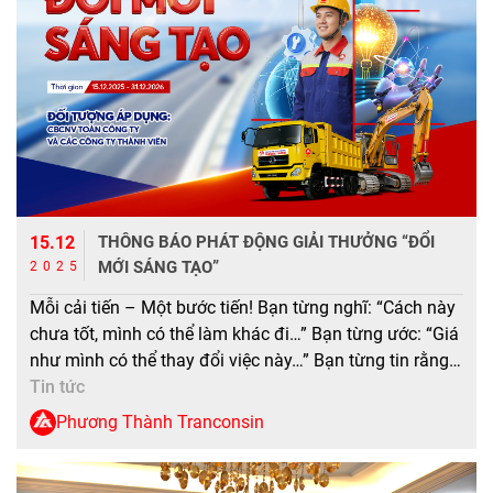
15.12
THÔNG BÁO PHÁT ĐỘNG GIẢI THƯỞNG “ĐỔI
MỚI SÁNG TẠO”
2025
Mỗi cải tiến – Một bước tiến! Bạn từng nghĩ: “Cách này
chưa tốt, mình có thể làm khác đi…” Bạn từng ước: “Giá
như mình có thể thay đổi việc này…” Bạn từng tin rằng:
“Ý tưởng của mình sẽ tạo ra sự thay đổi…” Đây chính là
Tin tức
cơ hội của bạn! Hãy biến […]
Phương Thành Tranconsin