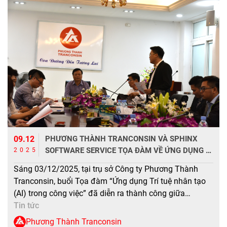
09.12
PHƯƠNG THÀNH TRANCONSIN VÀ SPHINX
SOFTWARE SERVICE TỌA ĐÀM VỀ ỨNG DỤNG AI
2025
TRONG CÔNG VIỆC
Sáng 03/12/2025, tại trụ sở Công ty Phương Thành
Tranconsin, buổi Tọa đàm “Ứng dụng Trí tuệ nhân tạo
(AI) trong công việc” đã diễn ra thành công giữa
Phương Thành Tranconsin và Công ty Cổ phần Sphinx
Tin tức
Software Service. Tại buổi tọa đàm, đại diện Sphinx
Phương Thành Tranconsin