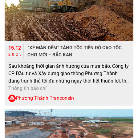
15.12
“XÉ MÀN ĐÊM” TĂNG TỐC TIẾN ĐỘ CAO TỐC
CHỢ MỚI – BẮC KẠN
2025
Sau khoảng thời gian ảnh hưởng của mưa bão, Công ty
CP Đầu tư và Xây dựng giao thông Phương Thành
đang tranh thủ tối đa những ngày thời tiết thuận lợi, thi
công “3 ca, 4 kíp”, bứt tốc tiến độ dự án cao tốc Chợ
Thông tin báo chí
Mới – Bắc Kạn. Tháng 11 đi về […]
Phương Thành Tranconsin