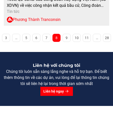
XDVN) về việc công nhận kết quả bầu cử, Công đoàn
Công ty CP Đầu tư và Xây dựng Giao thông Phương
Tin tức
Thành khóa IV, nhiệm kỳ 2025-2030 đã chính thức đi
Phương Thành Tranconsin
vào hoạt động. Ngay […]
3
…
5
6
7
8
9
10
11
…
28
Liên hệ với chúng tôi
Chúng tôi luôn sẵn sàng lắng nghe và hỗ trợ bạn. Để biết
thêm thông tin về các dự án, vui lòng để lại thông tin chúng
tôi sẽ liên hệ lại trong thời gian sớm nhất
Liên hệ ngay