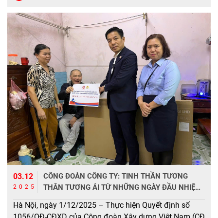
Software Service đã có phần trình bày về […]
03.12
CÔNG ĐOÀN CÔNG TY: TINH THẦN TƯƠNG
THÂN TƯƠNG ÁI TỪ NHỮNG NGÀY ĐẦU NHIỆM
2025
KỲ MỚI
Hà Nội, ngày 1/12/2025 – Thực hiện Quyết định số
1056/QĐ-CĐXD của Công đoàn Xây dựng Việt Nam (CĐ