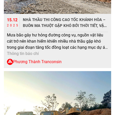
15.12
NHÀ THẦU THI CÔNG CAO TỐC KHÁNH HÒA –
BUÔN MA THUỘT GẶP KHÓ BỞI THỜI TIẾT, VẬT
2025
LIỆU
Mưa bão gây hư hỏng đường công vụ, nguồn vật liệu
cát trở nên khan hiếm khiến nhiều nhà thầu gặp khó
trong giai đoạn tăng tốc đồng loạt các hạng mục dự án
đường bộ cao tốc Khánh Hòa – Buôn Ma Thuột. Tham
Thông tin báo chí
gia thi công gói thầu XL02 (Km43 – Km 54+500) […]
Phương Thành Tranconsin