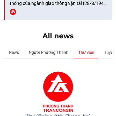
tổ chức Chương trình chúc mừng Nữ CBNV
thống của ngành giao thông vận tải (28/8/1945
nhân Ngày Phụ nữ Việt Nam 20/10. Chương
– 28/8/2025). Hình ảnh Lễ kỷ niệm 80 năm
trình không chỉ là lời tri ân sâu sắc tới “một nửa”
Ngày truyền thống của ngành giao thông vận
thế giới mà còn là một món quà tinh thần […]
tải Dự buổi lễ có Ủy viên Trung […]
All news
News
Người Phương Thành
Thư viện
Tuyển