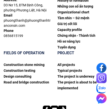
History of formation
D3 Nơ 15, ĐTM Định Công,
Những con số ấn tượng
phường Phương Liệt, Hà Nội
Organizational chart
Email
Tầm nhìn – Sứ mệnh
phuongthanh@phuongthanhtr
Giá trị cốt lõi
anconsin.com
Capacity profile
Phone
Chứng nhận - Thành tích
0856815199
Hồ sơ năng lực
Tuyển dụng
FIELDS OF OPERATION
PROJECT
Construction stone mining
All projects
Construction testing
Typical projects
Design consulting
The project is underway
Road and bridge construction
The project is about to be
implemented