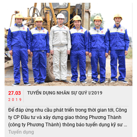
27.03
TUYỂN DỤNG NHÂN SỰ QUÝ I/2019
2019
Để đáp ứng nhu cầu phát triển trong thời gian tới, Công
ty CP Đầu tư và xây dựng giao thông Phương Thành
(công ty Phương Thành) thông báo tuyển dụng kỹ sư
quý 1 năm 2019 như sau: Số lượng và tiêu chuẩn: – Số
Tuyển dụng